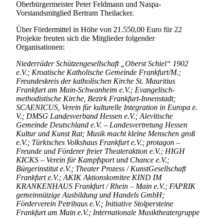
Oberbürgermeister Peter Feldmann und Naspa-
Vorstandsmitglied Bertram Theilacker.
Über Fördermittel in Höhe von 21.550,00 Euro für 22
Projekte freuten sich die Mitglieder folgender
Organisationen:
Niederräder Schützengesellschaft „Oberst Schiel“ 1902
e.V.; Kroatische Katholische Gemeinde Frankfurt/M.;
Freundeskreis der katholischen Kirche St. Mauritius
Frankfurt am Main-Schwanheim e.V.; Evangelisch-
methodistische Kirche, Bezirk Frankfurt-Innenstadt;
SCAENICUS, Verein für kulturelle Integration in Europa e.
V.; DMSG Landesverband Hessen e.V.; Alevitische
Gemeinde Deutschland e.V. – Landesvertretung Hessen
Kultur und Kunst Rat; Musik macht kleine Menschen groß
e.V.; Türkisches Volkshaus Frankfurt e.V.; protagon –
Freunde und Förderer freier Theateraktion e.V.; HIGH
KICKS – Verein für Kampfsport und Chance e.V.;
Bürgerinstitut e.V.; Theater Prozess / KunstGesellschaft
Frankfurt e.V.; AKIK Aktionskomitee KIND IM
KRANKENHAUS Frankfurt / Rhein – Main e.V.; FAPRIK
gemeinnützige Ausbildung und Handels GmbH;
Förderverein Petrihaus e.V.; Initiative Stolpersteine
Frankfurt am Main e.V.; Internationale Musiktheatergruppe